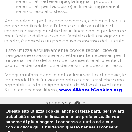
selezionati (ad esempio, la lingua, i prodotti
selezionati per l’acquisto) al fine di migliorare il
servizio reso allo stesso.
Per i cookie di profilazione, viceversa, cioè quelli volti a
creare profili relativi all’utente e utilizzati al fine di
inviare messaggi pubblicitari in linea con le preferenze
manifestate dallo stesso nell’ambito della navigazione
in rete, è richiesto un preventivo consenso dell’utente.
Il sito utilizza esclusivamente cookie tecnici, cioè di
navigazione o sessione e strettamente necessari per il
funzionamento del sito o per consentire all’utente di
usufruire dei contenuti e dei servizi da questi richiesti.
Maggiori informazioni e dettagli sui vari tipi di cookie, le
loro modalità di funzionamento e caratteristiche sono
reperibili sul sito, indipendente da Whysol Investments
S.r.l. e ad accesso libero,
www.AllAboutCookies.org
.
Questo sito utilizza cookie, anche di terze parti, per inviarti
pubblicità e servizi in linea con le tue preferenze. Se vuoi
saperne di più o negare il consenso a tutti o ad alcuni
Partita IVA 06284170963 MILANO | Via Meravigli, 3 - 20123 | Tel: +39
cookie clicca qui. Chiudendo questo banner acconsenti
02359605 | Mail: info@whysol.it | Capitale Sociale: Euro 10.000,00