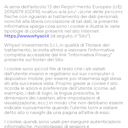
Ai sensi dell’articolo 13 del Regolamento Europeo (UE)
IT
EN
2016/679 (GDPR) relativo alla protezione delle persone
fisiche con riguardo al trattamento dei dati personali,
nonché alla libera circolazione di tali dati, la presente
informativa spiega cosa sono i cookie e illustra le varie
tipologie di cookie presenti nel sito Internet
https://www.whysol.it
(di seguito, il “Sito”).
Whysol Investments S.r.l., in qualità di Titolare del
trattamento, la invita altresì a visionare l’informativa
completa accessibile dal link “Informativa Privacy”
presente sul footer del Sito.
I cookie sono piccoli file di testo che i siti visitati
dall’utente inviano e registrano sul suo computer o
dispositivo mobile, per essere poi ritrasmessi agli stessi
siti alla successiva visita. Proprio grazie ai cookie il sito
ricorda le azioni e preferenze dell’utente (come, ad
esempio, i dati di login, la lingua prescelta, le
dimensioni dei caratteri, altre impostazioni di
visualizzazione, ecc.) in modo che non debbano essere
indicate nuovamente quando l’utente torni a visitare
detto sito o navighi da una pagina all’altra di esso.
I cookie, quindi, sono usati per eseguire autenticazioni
informatiche, monitoraggio di sessioni e